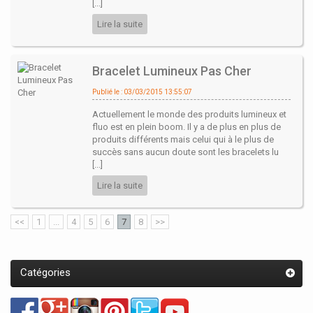
[...]
Lire la suite
Bracelet Lumineux Pas Cher
Publié le : 03/03/2015 13:55:07
Actuellement le monde des produits lumineux et
fluo est en plein boom. Il y a de plus en plus de
produits différents mais celui qui à le plus de
succès sans aucun doute sont les bracelets lu
[...]
Lire la suite
<<
1
...
4
5
6
7
8
>>
Catégories