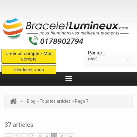
Panier :
Créer un compte / Mon
compte
(vide)
Identifiez-vous
>
Blog
> Tous les articles > Page 7
37 articles
<<
1
...
4
5
6
7
8
>>