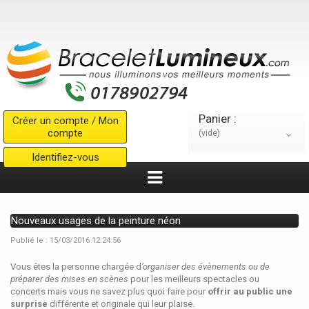
Panier :
Créer un compte / Mon
compte
(vide)
Identifiez-vous
Nouveaux usages de la peinture néon
Publié le : 15/03/2016 12:24:56
Vous êtes la personne chargée d
’organiser des évènements ou de
préparer des mises en scènes
pour les meilleurs spectacles ou
concerts mais vous ne savez plus quoi faire pour
offrir au public une
surprise
différente et originale qui leur plaise.