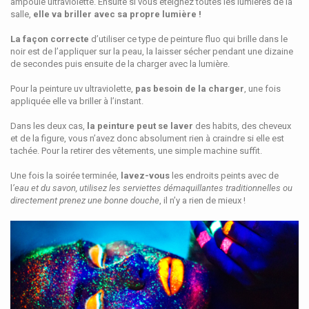
ampoule ultraviolette. Ensuite si vous éteignez toutes les lumières de la
salle,
elle va briller avec sa propre lumière !
La façon correcte
d’utiliser ce type de peinture fluo qui brille dans le
noir est de l’appliquer sur la peau, la laisser sécher pendant une dizaine
de secondes puis ensuite de la charger avec la lumière.
Pour la peinture uv ultraviolette,
pas besoin de la charger
, une fois
appliquée elle va briller à l’instant.
Dans les deux cas,
la peinture peut se laver
des habits, des cheveux
et de la figure, vous n’avez donc absolument rien à craindre si elle est
tachée. Pour la retirer des vêtements, une simple machine suffit.
Une fois la soirée terminée,
lavez-vous
les endroits peints avec de
l
’eau et du savon, utilisez les serviettes démaquillantes traditionnelles ou
directement prenez une bonne douche
, il n’y a rien de mieux !