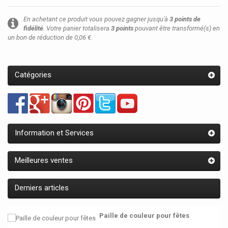
En achetant ce produit vous pouvez gagner jusqu'à
3
points de
fidélité
. Votre panier totalisera
3
points
pouvant être transformé(s) en
un bon de réduction de
0,06 €
.
Catégories
Information et Services
Meilleures ventes
Derniers articles
Paille de couleur pour fêtes