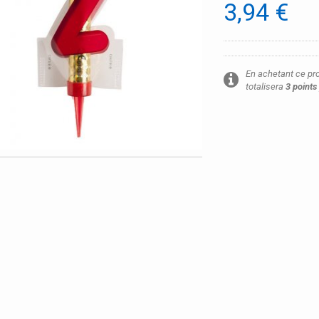
3,94 €
En achetant ce pr
totalisera
3
points