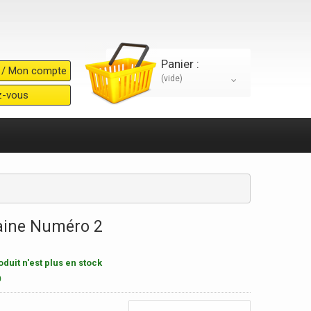
Panier :
 / Mon compte
(vide)
ez-vous
aine Numéro 2
duit n'est plus en stock
9