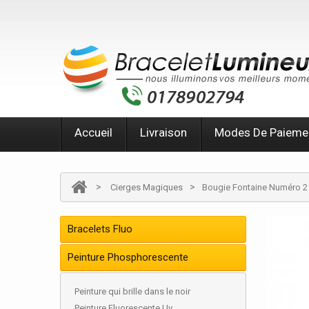
Accueil
Livraison
Modes De Paieme
>
>
Cierges Magiques
Bougie Fontaine Numéro 2
Bracelets Fluo
Peinture Phosphorescente
Peinture qui brille dans le noir
Peinture Fluorescente Uv