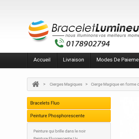
Accueil
Livraison
Modes De Paieme
>
>
Cierges Magiques
Cierge Magique en forme d
Bracelets Fluo
Peinture Phosphorescente
Peinture qui brille dans le noir
Peinture Fluorescente Uv