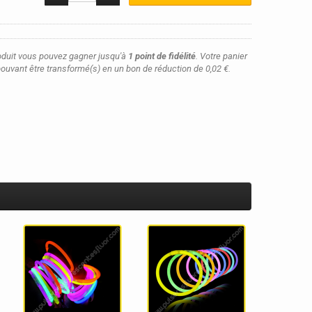
oduit vous pouvez gagner jusqu'à
1
point de fidélité
. Votre panier
ouvant être transformé(s) en un bon de réduction de
0,02 €
.