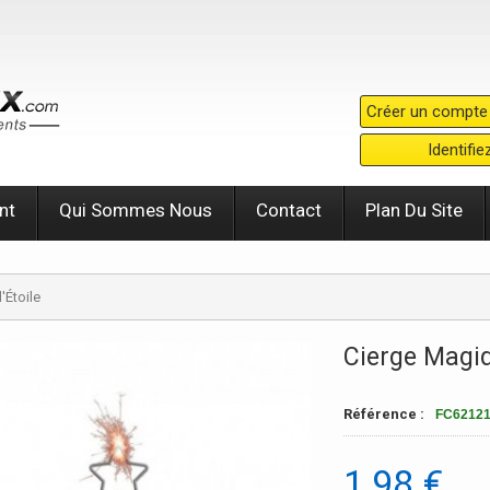
Créer un compte
Identifi
nt
Qui Sommes Nous
Contact
Plan Du Site
'Étoile
Cierge Magiq
Référence :
FC6212
1,98 €