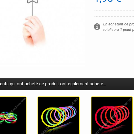
En achetant ce pr
totalisera
1
point
p
ients qui ont acheté ce produit ont également acheté...