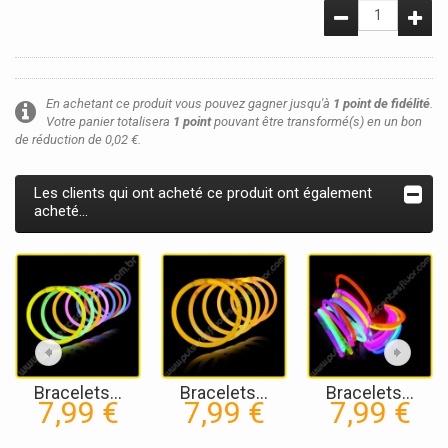
En achetant ce produit vous pouvez gagner jusqu'à
1
point de fidélité
.
Votre panier totalisera
1
point
pouvant être transformé(s) en un bon
de réduction de
0,02 €
.
Les clients qui ont acheté ce produit ont également
acheté...
Bracelets...
Bracelets...
Bracelets...
7,99 €
7,99 €
7,99 €