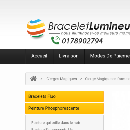
Accueil
Livraison
Modes De Paieme
>
>
Cierges Magiques
Cierge Magique en forme 
Bracelets Fluo
Peinture Phosphorescente
Peinture qui brille dans le noir
Peinture Fluorescente Uv