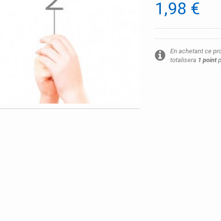
1,98 €
En achetant ce pr
totalisera
1
point
p