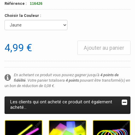
Référence :
116426
Choisir la Couleur :
4,99 €
Ajouter au panier
En achetant ce produit vous pouvez gagner jusqu'à
4
points de
fidélité
. Votre panier totalisera
4
points
pouvant être transformé(s) en
un bon de réduction de
0,08 €
.
Les clients qui ont acheté ce produit ont également
acheté...