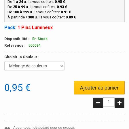
De
1 à 24
u. Ils vous coûtent
0.95 €
De
25 à 99
u.
Ils vous coûtent
0.93 €
De
100 à 299
u.
Ils vous coûtent
0.91 €
À partir de
+300
u.
Ils vous coûtent
0.89 €
Pack:
1 Pins Lumineux
Disponibilité :
En Stock
Référence :
500094
Choisir la Couleur :
0,95 €
Ajouter au panier
Aucun point de fidélité pour ce produit.