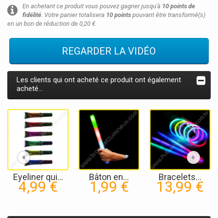
En achetant ce produit vous pouvez gagner jusqu'à
10
points de
fidélité
. Votre panier totalisera
10
points
pouvant être transformé(s)
en un bon de réduction de
0,20 €
.
REGARDER LA VIDÉO
Les clients qui ont acheté ce produit ont également
acheté...
Eyeliner qui...
Bâton en...
Bracelets...
4,99 €
1,99 €
13,99 €