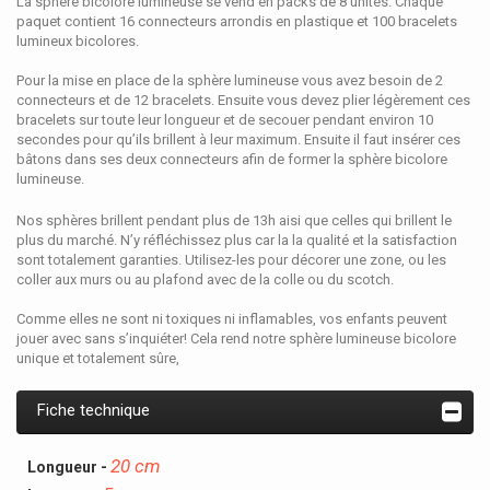
La sphère bicolore lumineuse se vend en packs de 8 unités. Chaque
paquet contient 16 connecteurs arrondis en plastique et 100 bracelets
lumineux bicolores.
Pour la mise en place de la sphère lumineuse vous avez besoin de 2
connecteurs et de 12 bracelets. Ensuite vous devez plier légèrement ces
bracelets sur toute leur longueur et de secouer pendant environ 10
secondes pour qu’ils brillent à leur maximum. Ensuite il faut insérer ces
bâtons dans ses deux connecteurs afin de former la sphère bicolore
lumineuse.
Nos sphères brillent pendant plus de 13h aisi que celles qui brillent le
plus du marché. N’y réfléchissez plus car la la qualité et la satisfaction
sont totalement garanties. Utilisez-les pour décorer une zone, ou les
coller aux murs ou au plafond avec de la colle ou du scotch.
Comme elles ne sont ni toxiques ni inflamables, vos enfants peuvent
jouer avec sans s’inquiéter! Cela rend notre sphère lumineuse bicolore
unique et totalement sûre,
Fiche technique
20 cm
Longueur -